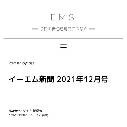
Skip
to
content
EMS
今日の安心を明日につなぐ
Toggle Navigation
2021年12月10日
イーエム新聞 2021年12月号
Author:
サイト管理者
Filed Under:
イーエム新聞