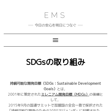
Skip
to
content
EMS
今日の安心を明日につなぐ
Toggle Navigation
SDGsの取り組み
持続可能な開発目標（SDGs：Sustainable Development
Goals）
とは，
2001年に策定された
ミレニアム開発目標（MDGs）
の後継と
して，
2015年9月の国連サミットで加盟国の全会一致で採択された
「持続可能な開発のための2030アジェンダ」に記載された，